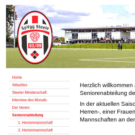
Home
Herzlich willkommen 
Aktuelles
Seniorenabteilung de
Steeler Meisterschaft
Interview des Monats
In der aktuellen Sai
Der Verein
Herren-, einer Frauen
Seniorenabteilung
Mannschaften an den
1. Herrenmannschaft
2. Herrenmannschaft