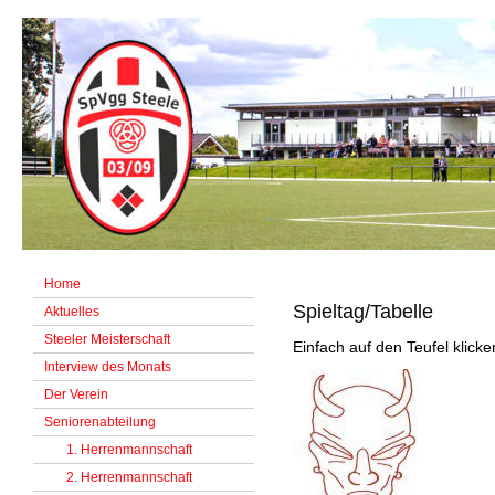
Home
Spieltag/Tabelle
Aktuelles
Steeler Meisterschaft
Einfach auf den Teufel klicke
Interview des Monats
Der Verein
Seniorenabteilung
1. Herrenmannschaft
2. Herrenmannschaft